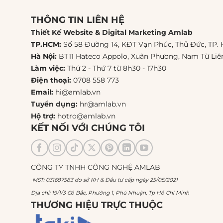
THÔNG TIN LIÊN HỆ
Thiết Kế Website & Digital Marketing Amlab
TP.HCM:
Số 58 Đường 14, KĐT Vạn Phúc, Thủ Đức, TP.
Hà Nội:
BT11 Hateco Appolo, Xuân Phương, Nam Từ Li
Làm việc:
Thứ 2 - Thứ 7 từ 8h30 - 17h30
Điện thoại:
0708 558 773
Email:
hi@amlab.vn
Tuyển dụng:
hr@amlab.vn
Hộ trợ:
hotro@amlab.vn
KẾT NỐI VỚI CHÚNG TÔI
CÔNG TY TNHH CÔNG NGHỆ AMLAB
MST: 031687583 do sở KH & Đầu tư cấp ngày 25/05/2021
Địa chỉ: 19/1/3 Cô Bắc, Phường 1, Phú Nhuận, Tp Hồ Chí Minh
THƯƠNG HIỆU TRỰC THUỘC