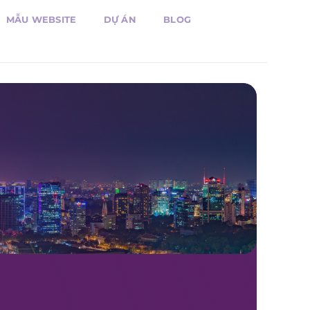
MẪU WEBSITE
DỰ ÁN
BLOG