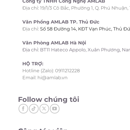
Công ty TNHH Công Nghệ AMLAB
Địa chỉ: 19/1/3 Cô Bắc, Phường 1, Q. Phú Nhuận,
Văn Phồng AMLAB TP. Thủ Đức
Địa chỉ:
Số 58 Đường 14, KĐT Vạn Phúc, Thủ Đứ
Văn Phòng AMLAB Hà Nội
Địa chỉ: BT11 Hateco Appolo, Xuân Phương, N
HỘ TRỢ:
Hotline (Zalo): 0911212228
Email: hi@amlab.vn
Follow chúng tôi