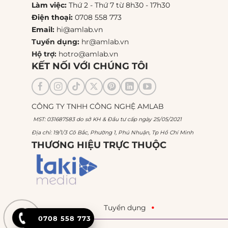
Làm việc:
Thứ 2 - Thứ 7 từ 8h30 - 17h30
Điện thoại:
0708 558 773
Email:
hi@amlab.vn
Tuyển dụng:
hr@amlab.vn
Hộ trợ:
hotro@amlab.vn
KẾT NỐI VỚI CHÚNG TÔI
CÔNG TY TNHH CÔNG NGHỆ AMLAB
MST: 031687583 do sở KH & Đầu tư cấp ngày 25/05/2021
Địa chỉ: 19/1/3 Cô Bắc, Phường 1, Phú Nhuận, Tp Hồ Chí Minh
THƯƠNG HIỆU TRỰC THUỘC
Tuyển dụng
0708 558 773