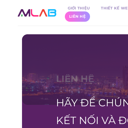
Bỏ
GIỚI THIỆU
THIẾT KẾ WE
qua
LIÊN HỆ
nội
dung
LIÊN HỆ
HÃY ĐỂ CHÚ
KẾT NỐI VÀ 